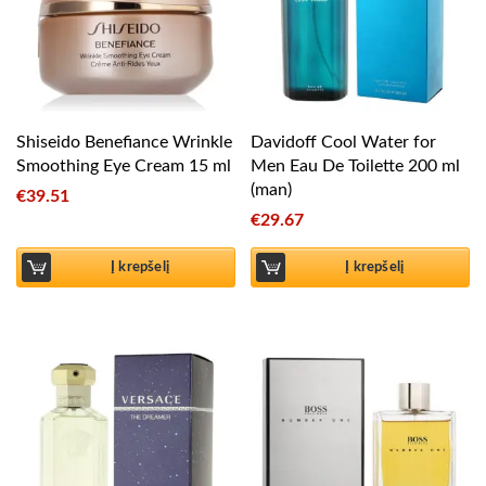
Shiseido Benefiance Wrinkle
Davidoff Cool Water for
Smoothing Eye Cream 15 ml
Men Eau De Toilette 200 ml
(man)
€
39.51
€
29.67
Į krepšelį
Į krepšelį