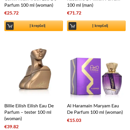
Parfum 100 ml (woman)
100 ml (man)
€
25.72
€
71.72
Į krepšelį
Į krepšelį
Billie Eilish Eilish Eau De
Al Haramain Maryam Eau
Parfum – tester 100 ml
De Parfum 100 ml (woman)
(woman)
€
15.03
€
39.82