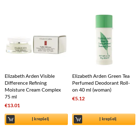
Elizabeth Arden Visible
Elizabeth Arden Green Tea
Difference Refining
Perfumed Deodorant Roll-
Moisture Cream Complex
on 40 ml (woman)
75 ml
€
5.12
€
13.01
Į krepšelį
Į krepšelį