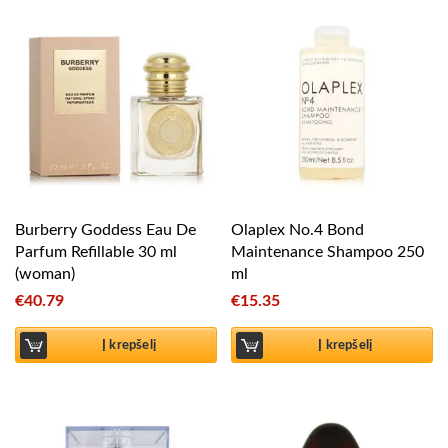
Burberry Goddess Eau De
Olaplex No.4 Bond
Parfum Refillable 30 ml
Maintenance Shampoo 250
(woman)
ml
€
40.79
€
15.35
Į krepšelį
Į krepšelį