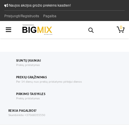
Naujos akcijos grožio prekėms kasdien!
Prisijungti/Registruotis
Pagalba
0
SIUNTŲ ĮKAINIAI
Prekių pristatymas
PREKIŲ GRĄŽINIMAS
Per 14 dienų nuo prekių pristatymo pirkėjui dienos
PIRKIMO TAISYKLES
Prekių pristatymas
REIKIA PAGALBOS?
Skambinkite +37068355550