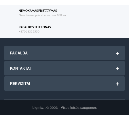
NEMOKAMAS PRISTATYMAS
Nemokamas pristatymas nuo 100 eu.
PAGALBOS TELEFONAS
+37068355550
PAGALBA
KONTAKTAI
REKVIZITAI
bigmix.lt © 2023 - Visos teisės saugomos