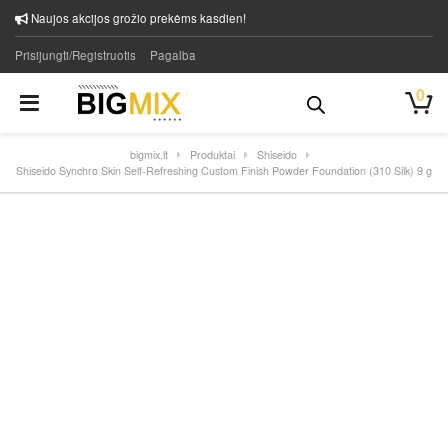
Naujos akcijos grožio prekėms kasdien!
Prisijungti/Registruotis
Pagalba
0
bigmix.lt
Produktai
Shiseido
Shiseido Synchro Skin Self-Refreshing Custom Finish Powder Foundation (310 Silk) 9 g