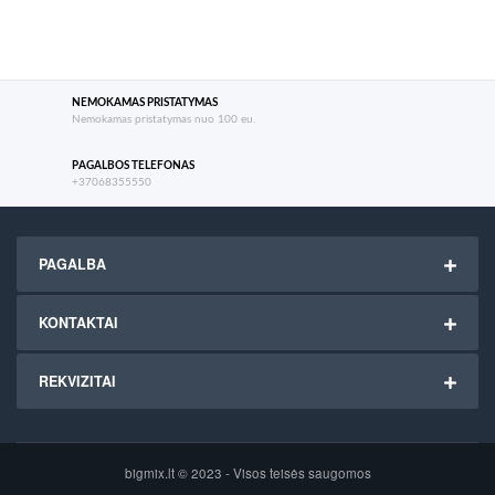
NEMOKAMAS PRISTATYMAS
Nemokamas pristatymas nuo 100 eu.
PAGALBOS TELEFONAS
+37068355550
PAGALBA
KONTAKTAI
REKVIZITAI
bigmix.lt © 2023 - Visos teisės saugomos