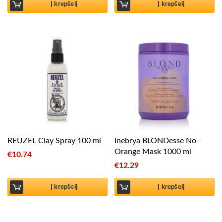
Į krepšelį
Į krepšelį
REUZEL Clay Spray 100 ml
Inebrya BLONDesse No-
Orange Mask 1000 ml
€
10.74
€
12.29
Į krepšelį
Į krepšelį