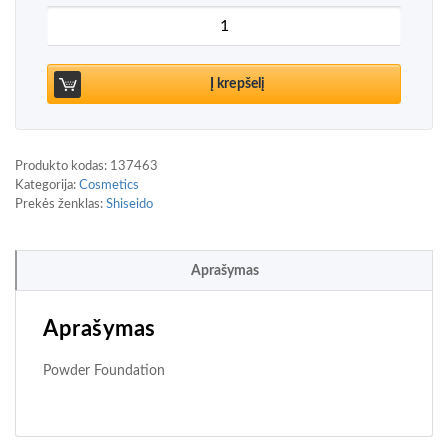
produkto kiekis: Shiseido Synchro Skin Self-Refre
Į krepšelį
Produkto kodas:
137463
Kategorija:
Cosmetics
Prekės ženklas:
Shiseido
Aprašymas
Aprašymas
Powder Foundation