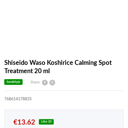
Shiseido Waso Koshirice Calming Spot
Treatment 20 ml
Sandelyje
Share:
768614178835
€
13.62
Liko 33