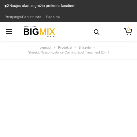
Naujos akcijos grožio prekėms kasdien!
Prisijungti/Registruotis
Pagalba
0
bigmix.lt
Produktai
Shiseido
Shiseido Waso Koshirice Calming Spot Treatment 20 ml