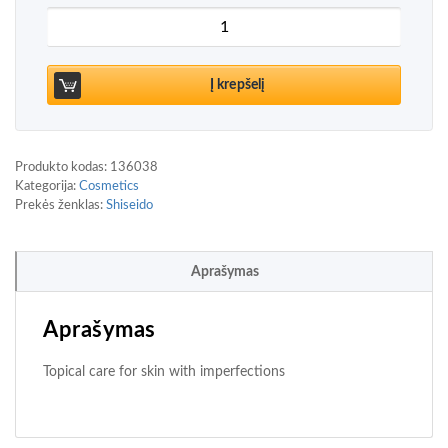
produkto kiekis: Shiseido Waso Koshirice Calming
Į krepšelį
Produkto kodas:
136038
Kategorija:
Cosmetics
Prekės ženklas:
Shiseido
Aprašymas
Aprašymas
Topical care for skin with imperfections