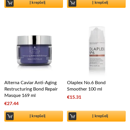
Į krepšelį
Į krepšelį
Alterna Caviar Anti-Aging
Olaplex No.6 Bond
Restructuring Bond Repair
Smoother 100 ml
Masque 169 ml
€
15.31
€
27.44
Į krepšelį
Į krepšelį