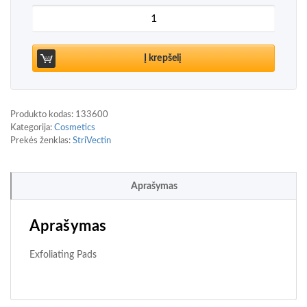
produkto kiekis: StriVectin Advanced Resurfacing D
Į krepšelį
Produkto kodas:
133600
Kategorija:
Cosmetics
Prekės ženklas:
StriVectin
Aprašymas
Aprašymas
Exfoliating Pads