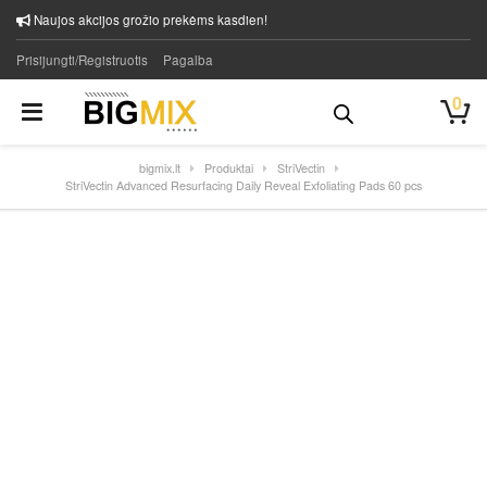
Naujos akcijos grožio prekėms kasdien!
Prisijungti/Registruotis
Pagalba
0
bigmix.lt
Produktai
StriVectin
StriVectin Advanced Resurfacing Daily Reveal Exfoliating Pads 60 pcs