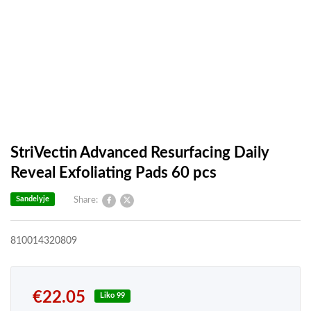
StriVectin Advanced Resurfacing Daily
Reveal Exfoliating Pads 60 pcs
Sandelyje
Share:
810014320809
€
22.05
Liko 99