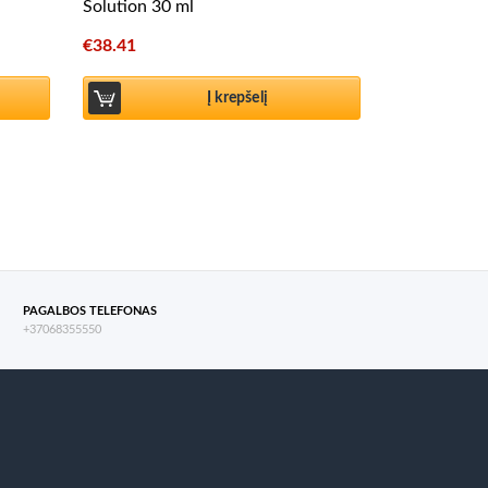
Solution 30 ml
€
38.41
Į krepšelį
PAGALBOS TELEFONAS
+37068355550