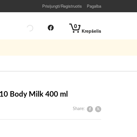
Prisijungti/Registruotis
Pagalba
0
Krepšelis
 10 Body Milk 400 ml
Share: