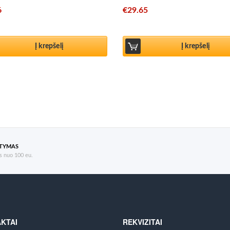
6
€
29.65
Į krepšelį
Į krepšelį
ATYMAS
 nuo 100 eu.
KTAI
REKVIZITAI