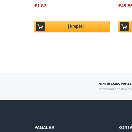
€
1.87
€
49.8
Į krepšelį
NEMOKAMAS PRIST
Nemokamas pristatymas
PAGALBA
KONTA