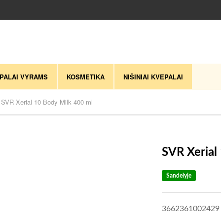
PALAI VYRAMS
KOSMETIKA
NIŠINIAI KVEPALAI
SVR Xerial 10 Body Milk 400 ml
SVR Xerial
Sandelyje
3662361002429