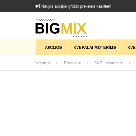
Naujos akcijos grožio prekėms kasdien!
AKCIJOS
KVEPALAI MOTERIMS
KVE
bigmix.lt
Produktai
SVR Laboratoire