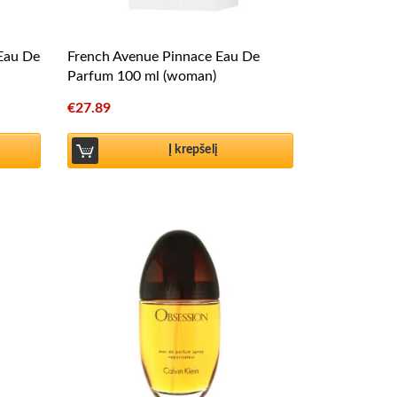
 Eau De
French Avenue Pinnace Eau De
Parfum 100 ml (woman)
€
27.89
Į krepšelį