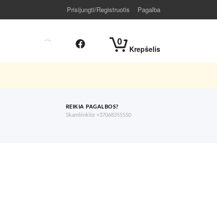
Prisijungti/Registruotis
Pagalba
0
Krepšelis
REIKIA PAGALBOS?
Skambinkite +37068355550