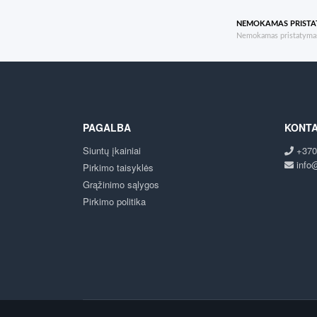
NEMOKAMAS PRIST
Nemokamas pristatymas
PAGALBA
KONTA
Siuntų įkainiai
+370
info@
Pirkimo taisyklės
Grąžinimo sąlygos
Pirkimo politika