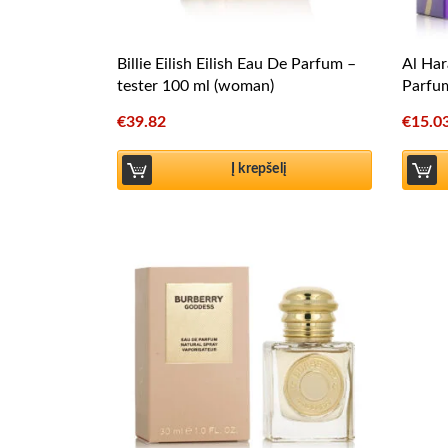
Billie Eilish Eilish Eau De Parfum –
Al Ha
tester 100 ml (woman)
Parfu
€
39.82
€
15.0
Į krepšelį