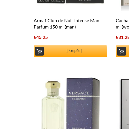
Armaf Club de Nuit Intense Man
Cachar
Parfum 150 ml (man)
ml (w
€
45.25
€
31.2
Į krepšelį