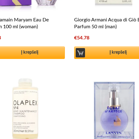
ramain Maryam Eau De
Giorgio Armani Acqua di Giò
m 100 ml (woman)
Parfum 50 ml (man)
3
€
54.78
Į krepšelį
Į krepšelį