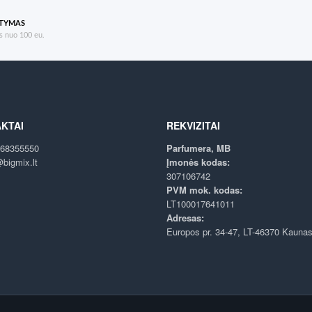
ATYMAS
 nuo 100 eu.
KTAI
REKVIZITAI
68355550
Parfumera, MB
bigmix.lt
Įmonės kodas:
307106742
PVM mok. kodas:
LT100017641011
Adresas:
Europos pr. 34-47, LT-46370 Kauna