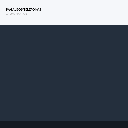
PAGALBOS TELEFONAS
+37068355550
s