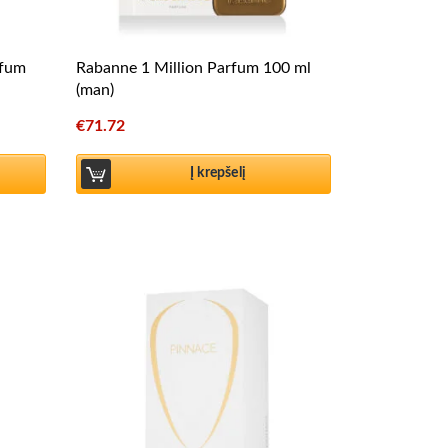
rfum
Rabanne 1 Million Parfum 100 ml
(man)
€
71.72
Į krepšelį