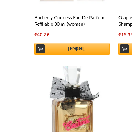
Burberry Goddess Eau De Parfum
Olapl
Refillable 30 ml (woman)
Shamp
€
40.79
€
15.3
Į krepšelį