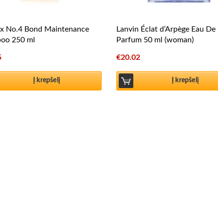
ex No.4 Bond Maintenance
Lanvin Éclat d’Arpège Eau De
oo 250 ml
Parfum 50 ml (woman)
5
€
20.02
Į krepšelį
Į krepšelį