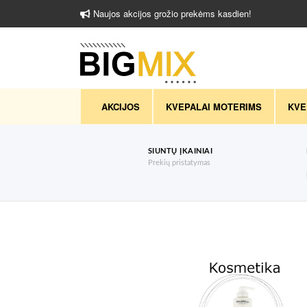
Naujos akcijos grožio prekėms kasdien!
AKCIJOS
KVEPALAI MOTERIMS
KVE
SIUNTŲ ĮKAINIAI
Prekių pristatymas