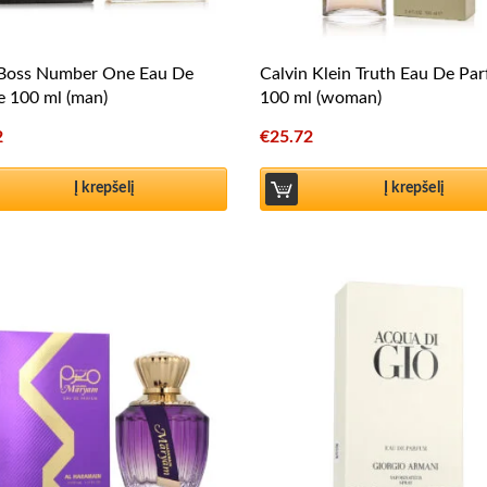
Boss Number One Eau De
Calvin Klein Truth Eau De Pa
te 100 ml (man)
100 ml (woman)
2
€
25.72
Į krepšelį
Į krepšelį