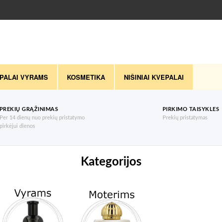
PALAI VYRAMS
KOSMETIKA
NIŠINIAI KVEPALAI
PREKIŲ GRĄŽINIMAS
PIRKIMO TAISYKLES
Per 14 dienų nuo prekių pristatymo
Prekių pristatymas
pirkėjui dienos
Kategorijos