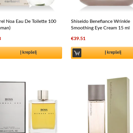
el Noa Eau De Toilette 100
Shiseido Benefiance Wrinkle
oman)
Smoothing Eye Cream 15 ml
8
€
39.51
Į krepšelį
Į krepšelį