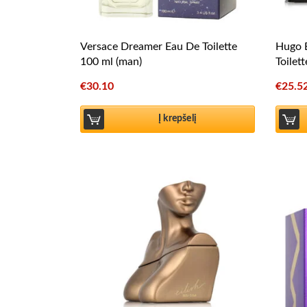
Versace Dreamer Eau De Toilette
Hugo 
100 ml (man)
Toilet
€
30.10
€
25.5
Į krepšelį