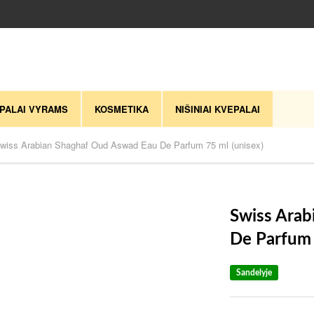
PALAI VYRAMS
KOSMETIKA
NIŠINIAI KVEPALAI
wiss Arabian Shaghaf Oud Aswad Eau De Parfum 75 ml (unisex)
Swiss Ara
De Parfum 
Sandelyje