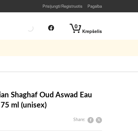
Prisijungti/Registruotis
Pagalba
0
Krepšelis
bian Shaghaf Oud Aswad Eau
75 ml (unisex)
Share: