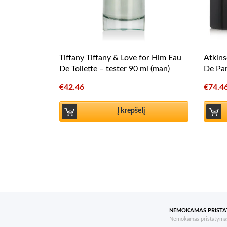
Tiffany Tiffany & Love for Him Eau
Atkins
De Toilette – tester 90 ml (man)
De Par
€
42.46
€
74.4
Į krepšelį
NEMOKAMAS PRIST
Nemokamas pristatymas