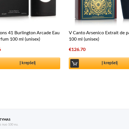
ons 41 Burlington Arcade Eau
V Canto Arsenico Extrait de 
fum 100 ml (unisex)
100 ml (unisex)
6
€
126.70
Į krepšelį
Į krepšelį
ATYMAS
 nuo 100 eu.