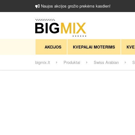
Naujos akcijos grožio prekėms kasdien!
AKCIJOS
KVEPALAI MOTERIMS
KVE
bigmix.lt
Produktai
Swiss Arabian
S