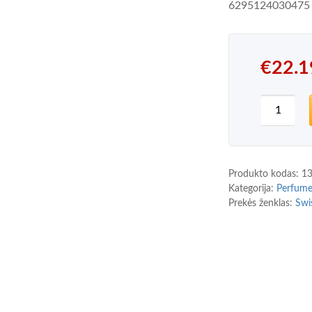
6295124030475
€
22.1
produkto
Produkto kodas:
1
Kategorija:
Perfum
Prekės ženklas:
Swi