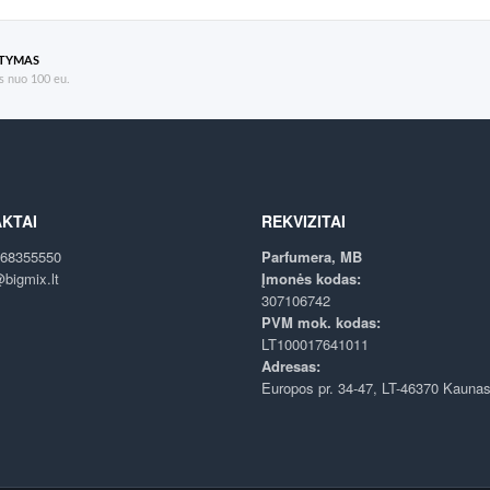
ATYMAS
 nuo 100 eu.
KTAI
REKVIZITAI
68355550
Parfumera, MB
bigmix.lt
Įmonės kodas:
307106742
PVM mok. kodas:
LT100017641011
Adresas:
Europos pr. 34-47, LT-46370 Kauna