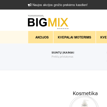
Naujos akcijos grožio prekėms kasdien!
AKCIJOS
KVEPALAI MOTERIMS
KVE
SIUNTŲ ĮKAINIAI
Prekių pristatymas