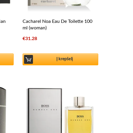
Man
Cacharel Noa Eau De Toilette 100
ml (woman)
€
31.28
Į krepšelį