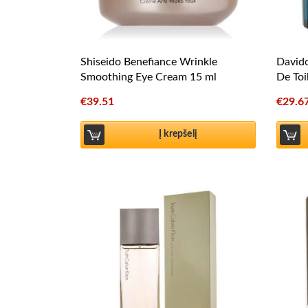
Shiseido Benefiance Wrinkle
Davido
Smoothing Eye Cream 15 ml
De Toi
€
39.51
€
29.6
Į krepšelį