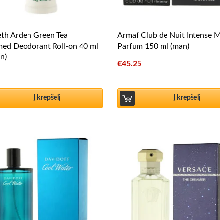
eth Arden Green Tea
Armaf Club de Nuit Intense 
med Deodorant Roll-on 40 ml
Parfum 150 ml (man)
n)
€
45.25
Į krepšelį
Į krepšelį