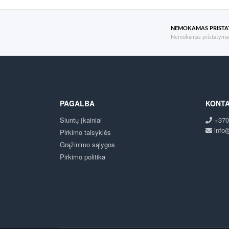
NEMOKAMAS PRIST
Nemokamas pristatymas
PAGALBA
KONTA
Siuntų įkainiai
+370
info@
Pirkimo taisyklės
Grąžinimo sąlygos
Pirkimo politika