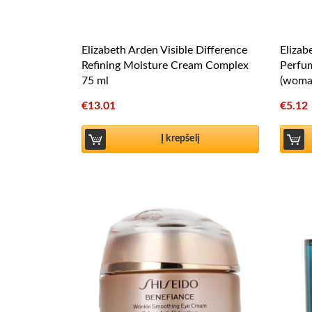
Elizabeth Arden Visible Difference
Elizab
Refining Moisture Cream Complex
Perfu
75 ml
(woma
€
13.01
€
5.12
Į krepšelį