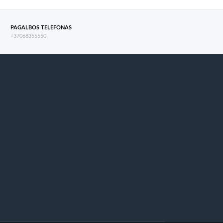
PAGALBOS TELEFONAS
+37068355550
s