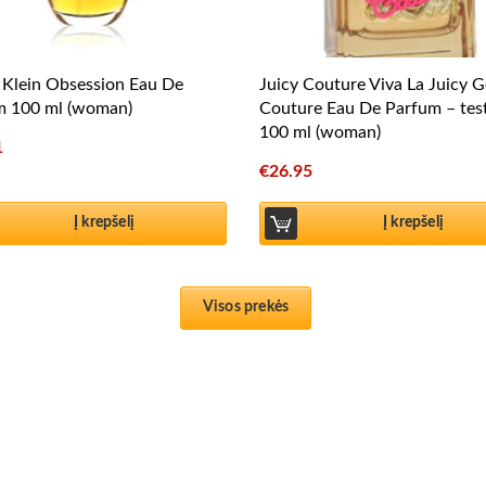
 Klein Obsession Eau De
Juicy Couture Viva La Juicy G
m 100 ml (woman)
Couture Eau De Parfum – tes
100 ml (woman)
1
€
26.95
Į krepšelį
Į krepšelį
Visos prekės