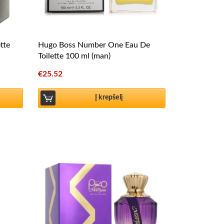
tte
Hugo Boss Number One Eau De
Toilette 100 ml (man)
€
25.52
Į krepšelį