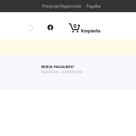
Prisijungti/Registruotis
Pagalba
0
Krepšelis
REIKIA PAGALBOS?
Skambinkite +37068355550