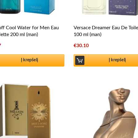
ff Cool Water for Men Eau
Versace Dreamer Eau De Toile
lette 200 ml (man)
100 ml (man)
7
€
30.10
Į krepšelį
Į krepšelį