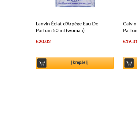
Lanvin Éclat d’Arpège Eau De
Calvin
Parfum 50 ml (woman)
Parfu
€
20.02
€
19.3
Į krepšelį