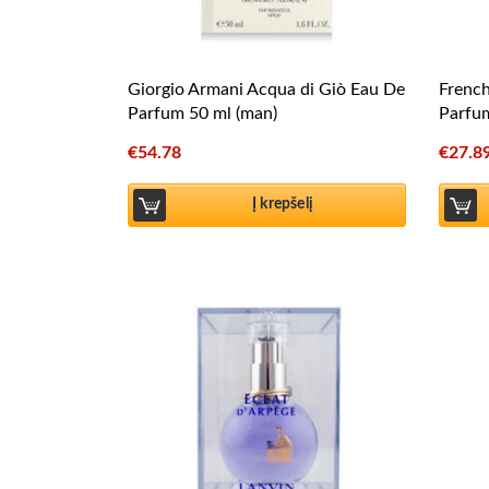
Giorgio Armani Acqua di Giò Eau De
Frenc
Parfum 50 ml (man)
Parfu
€
54.78
€
27.8
Į krepšelį