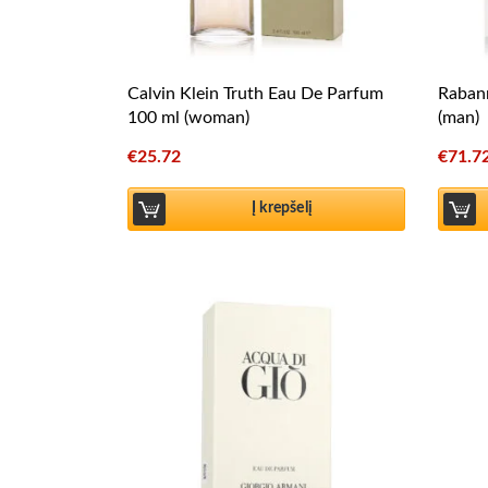
Calvin Klein Truth Eau De Parfum
Rabann
100 ml (woman)
(man)
€
25.72
€
71.7
Į krepšelį