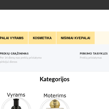
PALAI VYRAMS
KOSMETIKA
NIŠINIAI KVEPALAI
PREKIŲ GRĄŽINIMAS
PIRKIMO TAISYKLES
Per 14 dienų nuo prekių pristatymo
Prekių pristatymas
pirkėjui dienos
Kategorijos