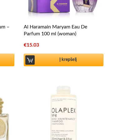
fum –
Al Haramain Maryam Eau De
Parfum 100 ml (woman)
€
15.03
Į krepšelį