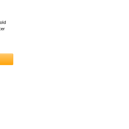
old
ter