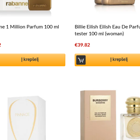
e 1 Million Parfum 100 ml
Billie Eilish Eilish Eau De Par
tester 100 ml (woman)
2
€
39.82
Į krepšelį
Į krepšelį