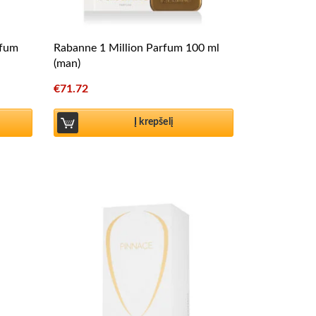
rfum
Rabanne 1 Million Parfum 100 ml
(man)
€
71.72
Į krepšelį