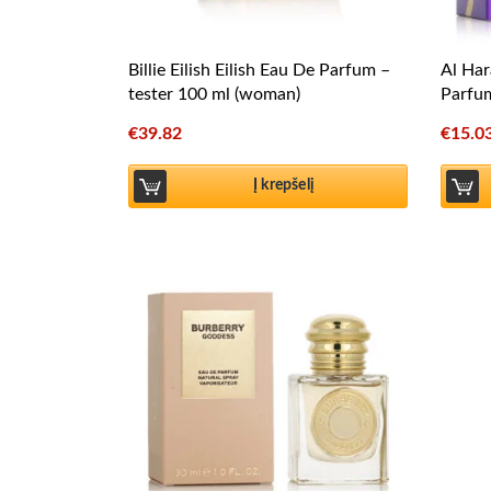
Billie Eilish Eilish Eau De Parfum –
Al Ha
tester 100 ml (woman)
Parfu
€
39.82
€
15.0
Į krepšelį