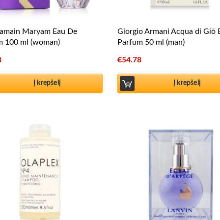
ramain Maryam Eau De
Giorgio Armani Acqua di Giò
m 100 ml (woman)
Parfum 50 ml (man)
3
€
54.78
Į krepšelį
Į krepšelį