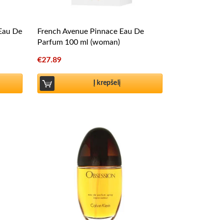
 Eau De
French Avenue Pinnace Eau De
Parfum 100 ml (woman)
€
27.89
Į krepšelį