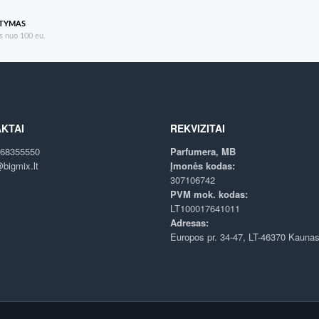
ATYMAS
 nuo 100 eu.
KTAI
REKVIZITAI
68355550
Parfumera, MB
bigmix.lt
Įmonės kodas:
307106742
PVM mok. kodas:
LT100017641011
Adresas:
Europos pr. 34-47, LT-46370 Kauna