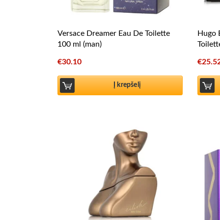
Versace Dreamer Eau De Toilette
Hugo 
100 ml (man)
Toilet
€
30.10
€
25.5
Į krepšelį