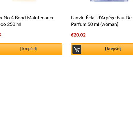
ex No.4 Bond Maintenance
Lanvin Éclat d’Arpège Eau De
oo 250 ml
Parfum 50 ml (woman)
5
€
20.02
Į krepšelį
Į krepšelį