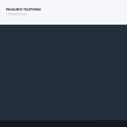
PAGALBOS TELEFONAS
+37068355550
s