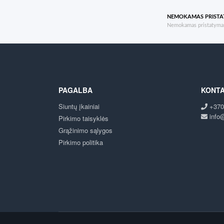
NEMOKAMAS PRIST
Nemokamas pristatymas
PAGALBA
KONTA
Siuntų įkainiai
+370
info@
Pirkimo taisyklės
Grąžinimo sąlygos
Pirkimo politika