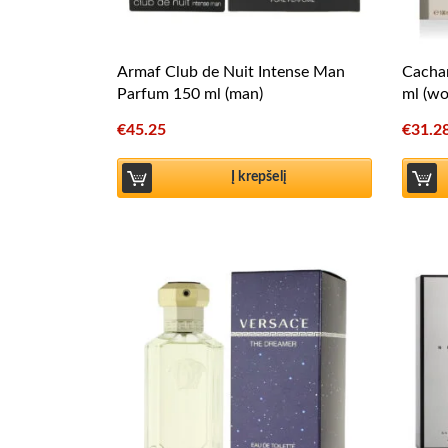
Armaf Club de Nuit Intense Man
Cachar
Parfum 150 ml (man)
ml (w
€
45.25
€
31.2
Į krepšelį