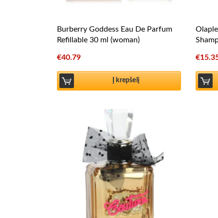
Burberry Goddess Eau De Parfum
Olapl
Refillable 30 ml (woman)
Shamp
€
40.79
€
15.3
Į krepšelį