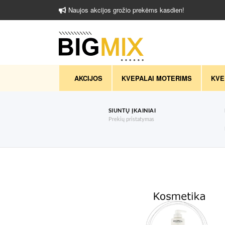
Naujos akcijos grožio prekėms kasdien!
AKCIJOS
KVEPALAI MOTERIMS
KVE
SIUNTŲ ĮKAINIAI
Prekių pristatymas