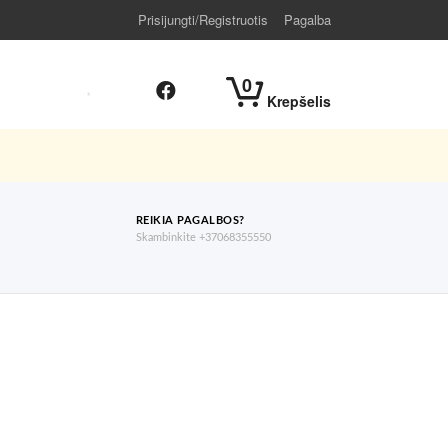
Prisijungti/Registruotis
Pagalba
0
Krepšelis
REIKIA PAGALBOS?
Skambinkite +37068355550