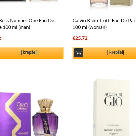
Boss Number One Eau De
Calvin Klein Truth Eau De Pa
te 100 ml (man)
100 ml (woman)
2
€
25.72
Į krepšelį
Į krepšelį