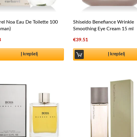
el Noa Eau De Toilette 100
Shiseido Benefiance Wrinkle
oman)
Smoothing Eye Cream 15 ml
8
€
39.51
Į krepšelį
Į krepšelį