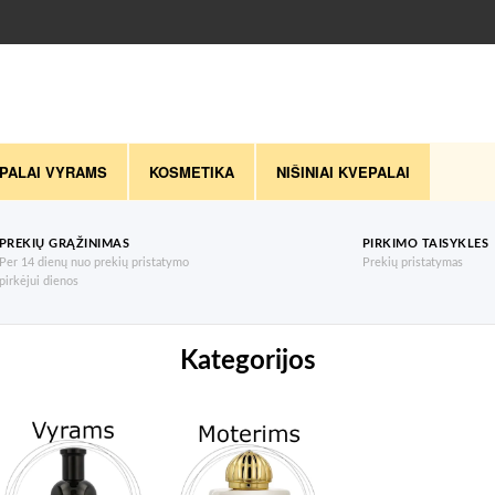
PALAI VYRAMS
KOSMETIKA
NIŠINIAI KVEPALAI
PREKIŲ GRĄŽINIMAS
PIRKIMO TAISYKLES
Per 14 dienų nuo prekių pristatymo
Prekių pristatymas
pirkėjui dienos
Kategorijos