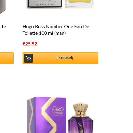
tte
Hugo Boss Number One Eau De
Toilette 100 ml (man)
€
25.52
Į krepšelį