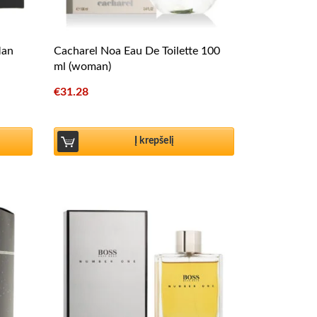
Man
Cacharel Noa Eau De Toilette 100
ml (woman)
€
31.28
Į krepšelį