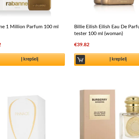
e 1 Million Parfum 100 ml
Billie Eilish Eilish Eau De Par
tester 100 ml (woman)
2
€
39.82
Į krepšelį
Į krepšelį