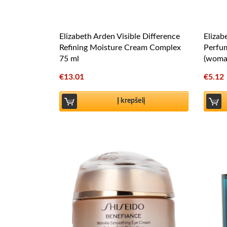
Elizabeth Arden Visible Difference
Elizab
Refining Moisture Cream Complex
Perfu
75 ml
(woma
€
13.01
€
5.12
Į krepšelį