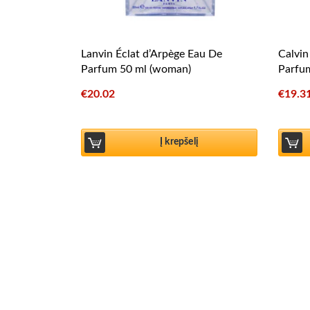
Lanvin Éclat d’Arpège Eau De
Calvin
Parfum 50 ml (woman)
Parfu
€
20.02
€
19.3
Į krepšelį