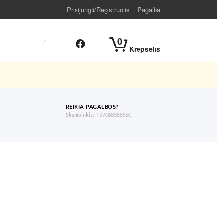
Prisijungti/Registruotis
Pagalba
0
Krepšelis
REIKIA PAGALBOS?
Skambinkite +37068355550