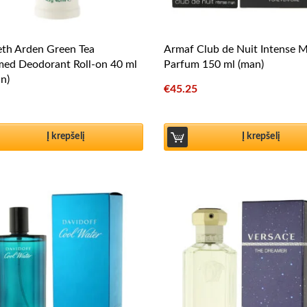
eth Arden Green Tea
Armaf Club de Nuit Intense 
med Deodorant Roll-on 40 ml
Parfum 150 ml (man)
n)
€
45.25
Į krepšelį
Į krepšelį