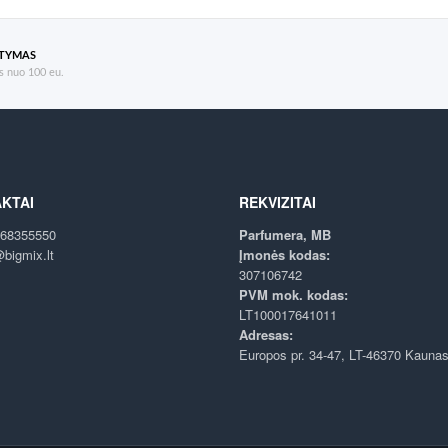
ATYMAS
 nuo 100 eu.
KTAI
REKVIZITAI
68355550
Parfumera, MB
bigmix.lt
Įmonės kodas:
307106742
PVM mok. kodas:
LT100017641011
Adresas:
Europos pr. 34-47, LT-46370 Kauna