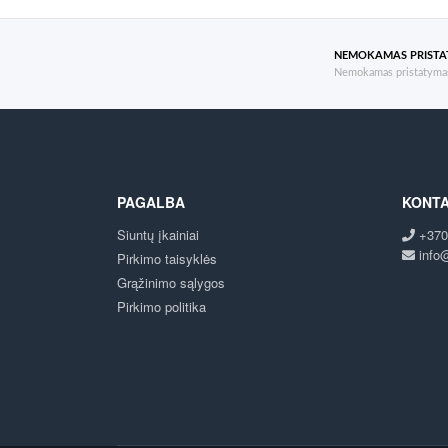
NEMOKAMAS PRIST
Nemokamas pristatymas
PAGALBA
KONTA
Siuntų įkainiai
+370
info@
Pirkimo taisyklės
Grąžinimo sąlygos
Pirkimo politika