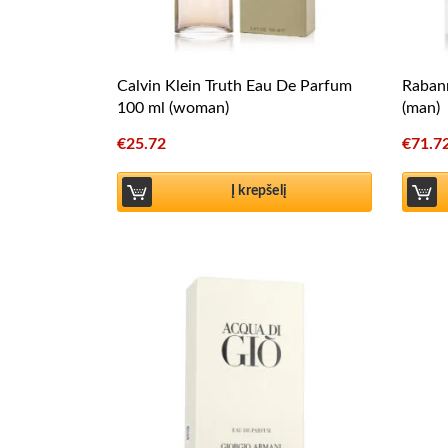
Calvin Klein Truth Eau De Parfum
Rabann
100 ml (woman)
(man)
€
25.72
€
71.7
Į krepšelį