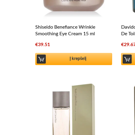
Shiseido Benefiance Wrinkle
Davido
Smoothing Eye Cream 15 ml
De Toi
€
39.51
€
29.6
Į krepšelį