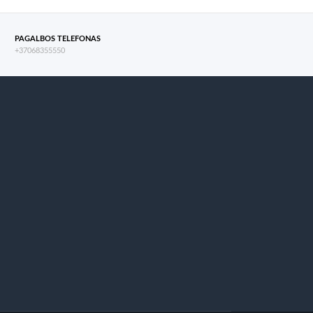
PAGALBOS TELEFONAS
+37068355550
s