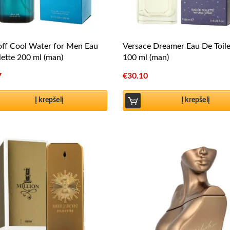
ff Cool Water for Men Eau
Versace Dreamer Eau De Toile
lette 200 ml (man)
100 ml (man)
7
€
30.10
Į krepšelį
Į krepšelį