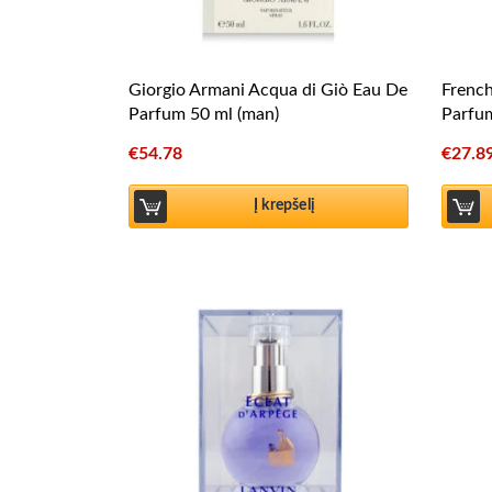
Giorgio Armani Acqua di Giò Eau De
Frenc
Parfum 50 ml (man)
Parfu
€
54.78
€
27.8
Į krepšelį