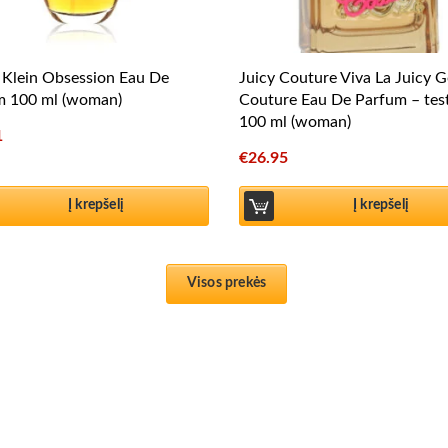
 Klein Obsession Eau De
Juicy Couture Viva La Juicy G
m 100 ml (woman)
Couture Eau De Parfum – tes
100 ml (woman)
1
€
26.95
Į krepšelį
Į krepšelį
Visos prekės