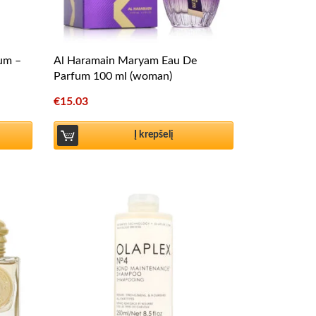
fum –
Al Haramain Maryam Eau De
Parfum 100 ml (woman)
€
15.03
Į krepšelį