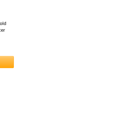
old
ter