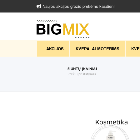
Naujos akcijos grožio prekėms kasdien!
AKCIJOS
KVEPALAI MOTERIMS
KVE
SIUNTŲ ĮKAINIAI
Prekių pristatymas