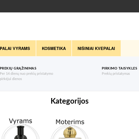
PALAI VYRAMS
KOSMETIKA
NIŠINIAI KVEPALAI
PREKIŲ GRĄŽINIMAS
PIRKIMO TAISYKLES
Per 14 dienų nuo prekių pristatymo
Prekių pristatymas
pirkėjui dienos
Kategorijos