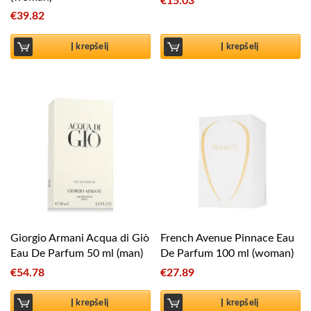
€
15.03
€
39.82
Į krepšelį
Į krepšelį
Giorgio Armani Acqua di Giò
French Avenue Pinnace Eau
Eau De Parfum 50 ml (man)
De Parfum 100 ml (woman)
€
54.78
€
27.89
Į krepšelį
Į krepšelį