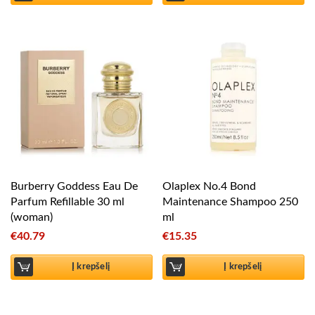
Burberry Goddess Eau De
Olaplex No.4 Bond
Parfum Refillable 30 ml
Maintenance Shampoo 250
(woman)
ml
€
40.79
€
15.35
Į krepšelį
Į krepšelį