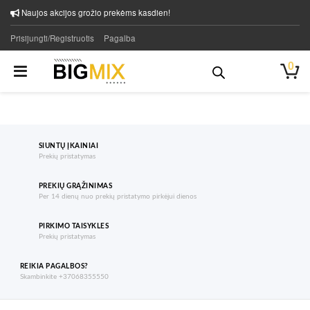
Naujos akcijos grožio prekėms kasdien!
Prisijungti/Registruotis
Pagalba
0
SIUNTŲ ĮKAINIAI
Prekių pristatymas
PREKIŲ GRĄŽINIMAS
Per 14 dienų nuo prekių pristatymo pirkėjui dienos
PIRKIMO TAISYKLES
Prekių pristatymas
REIKIA PAGALBOS?
Skambinkite +37068355550