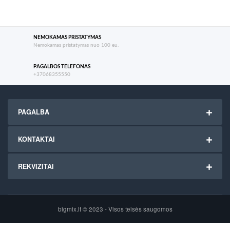
NEMOKAMAS PRISTATYMAS
Nemokamas pristatymas nuo 100 eu.
PAGALBOS TELEFONAS
+37068355550
PAGALBA
KONTAKTAI
REKVIZITAI
bigmix.lt © 2023 - Visos teisės saugomos