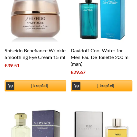
Shiseido Benefiance Wrinkle
Davidoff Cool Water for
Smoothing Eye Cream 15 ml
Men Eau De Toilette 200 ml
(man)
€
39.51
€
29.67
Į krepšelį
Į krepšelį