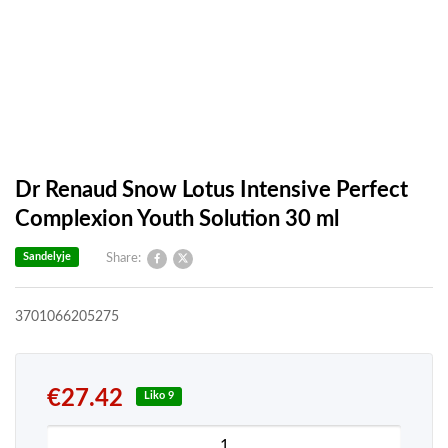
Dr Renaud Snow Lotus Intensive Perfect
Complexion Youth Solution 30 ml
Sandelyje
Share:
3701066205275
€
27.42
Liko 9
produkto kiekis: Dr Renaud Snow Lotus Intensive 