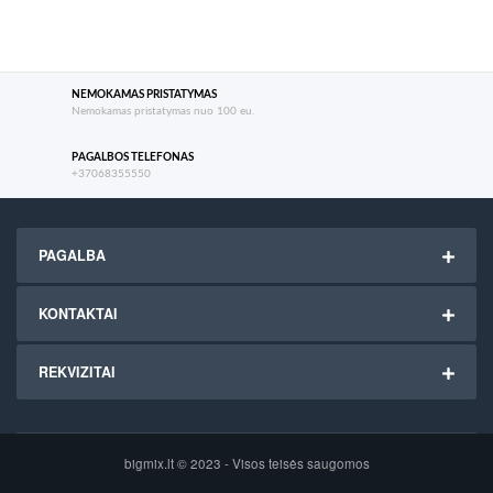
NEMOKAMAS PRISTATYMAS
Nemokamas pristatymas nuo 100 eu.
PAGALBOS TELEFONAS
+37068355550
PAGALBA
KONTAKTAI
REKVIZITAI
bigmix.lt © 2023 - Visos teisės saugomos