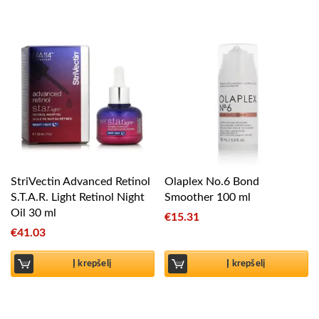
StriVectin Advanced Retinol
Olaplex No.6 Bond
S.T.A.R. Light Retinol Night
Smoother 100 ml
Oil 30 ml
€
15.31
€
41.03
Į krepšelį
Į krepšelį