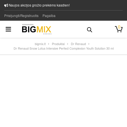
Naujos akcijos grožio prekėms kasdien!
Prisijungti/Registruotis
Pagalba
0
bigmix.lt
Produktai
Dr Renaud
Dr Renaud Snow Lotus Intensive Perfect Complexion Youth Solution 30 ml