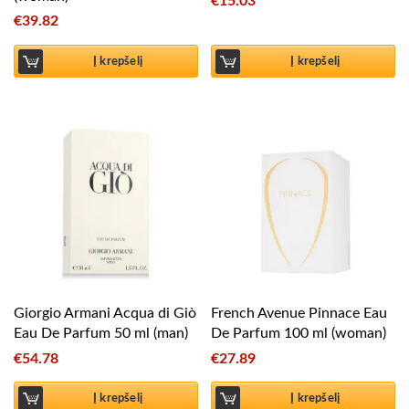
€
15.03
€
39.82
Į krepšelį
Į krepšelį
Giorgio Armani Acqua di Giò
French Avenue Pinnace Eau
Eau De Parfum 50 ml (man)
De Parfum 100 ml (woman)
€
54.78
€
27.89
Į krepšelį
Į krepšelį