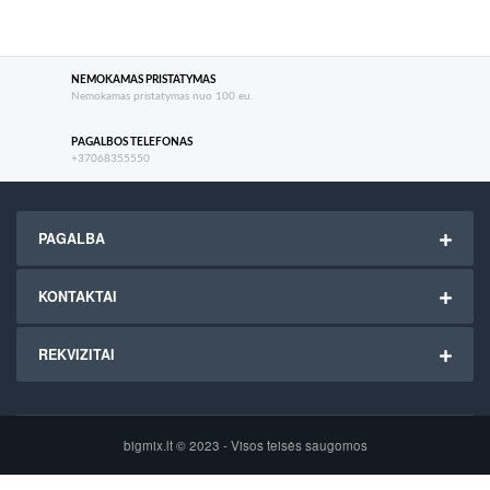
NEMOKAMAS PRISTATYMAS
Nemokamas pristatymas nuo 100 eu.
PAGALBOS TELEFONAS
+37068355550
PAGALBA
KONTAKTAI
REKVIZITAI
bigmix.lt © 2023 - Visos teisės saugomos