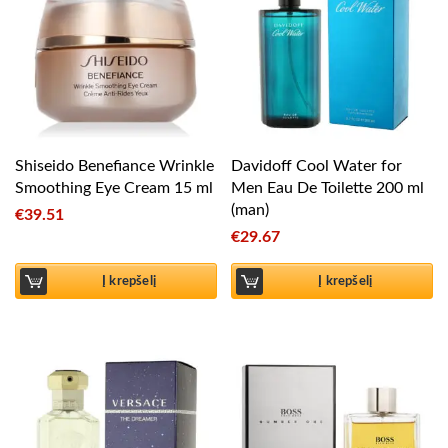
Shiseido Benefiance Wrinkle
Davidoff Cool Water for
Smoothing Eye Cream 15 ml
Men Eau De Toilette 200 ml
(man)
€
39.51
€
29.67
Į krepšelį
Į krepšelį