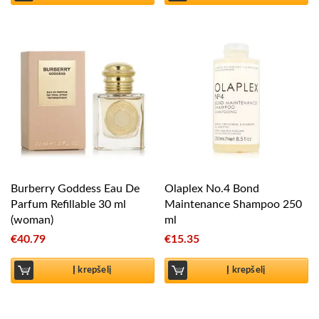
Burberry Goddess Eau De
Olaplex No.4 Bond
Parfum Refillable 30 ml
Maintenance Shampoo 250
(woman)
ml
€
40.79
€
15.35
Į krepšelį
Į krepšelį