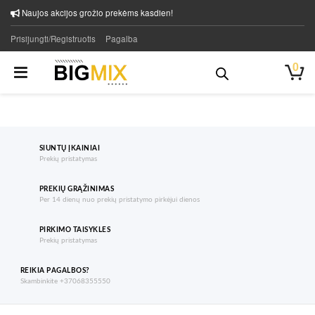
Naujos akcijos grožio prekėms kasdien!
Prisijungti/Registruotis
Pagalba
0
SIUNTŲ ĮKAINIAI
Prekių pristatymas
PREKIŲ GRĄŽINIMAS
Per 14 dienų nuo prekių pristatymo pirkėjui dienos
PIRKIMO TAISYKLES
Prekių pristatymas
REIKIA PAGALBOS?
Skambinkite +37068355550