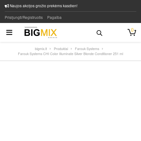
Naujos akcijos grožio prekėms kasdien!
Prisijungti/Registruotis
Pagalba
0
bigmix.lt
Produktai
Farouk Systems
Farouk Systems CHI Color Illuminate Silver Blonde Conditioner 251 ml