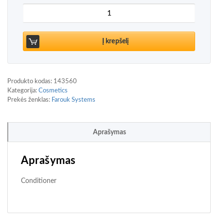
produkto kiekis: Farouk Systems CHI Color Illumin
Į krepšelį
Produkto kodas:
143560
Kategorija:
Cosmetics
Prekės ženklas:
Farouk Systems
Aprašymas
Aprašymas
Conditioner