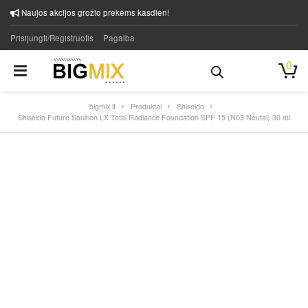
Naujos akcijos grožio prekėms kasdien!
Prisijungti/Registruotis
Pagalba
0
bigmix.lt
Produktai
Shiseido
Shiseido Future Soultion LX Total Radiance Foundation SPF 15 (N03 Neutal) 30 ml