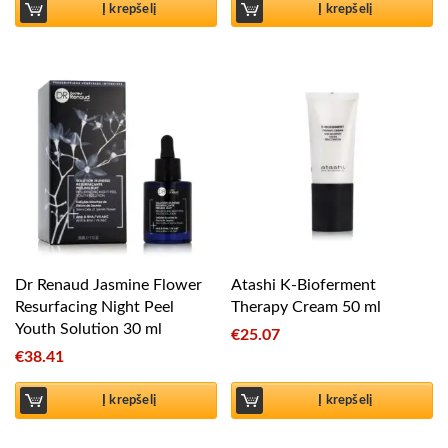
Į krepšelį
Į krepšelį
Dr Renaud Jasmine Flower
Atashi K-Bioferment
Resurfacing Night Peel
Therapy Cream 50 ml
Youth Solution 30 ml
€
25.07
€
38.41
Į krepšelį
Į krepšelį