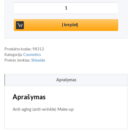
produkto kiekis: Shiseido Future Soultion LX Tota
Į krepšelį
Produkto kodas:
98312
Kategorija:
Cosmetics
Prekės ženklas:
Shiseido
Aprašymas
Aprašymas
Anti-aging (anti-wrinkle) Make-up