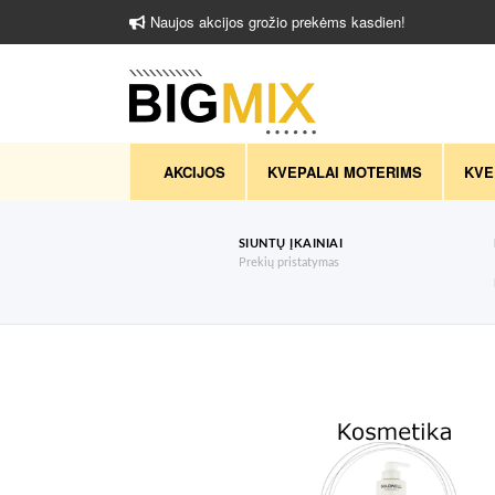
Naujos akcijos grožio prekėms kasdien!
AKCIJOS
KVEPALAI MOTERIMS
KVE
SIUNTŲ ĮKAINIAI
Prekių pristatymas