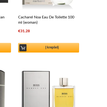
Man
Cacharel Noa Eau De Toilette 100
ml (woman)
€
31.28
Į krepšelį