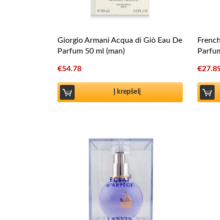
Giorgio Armani Acqua di Giò Eau De
Frenc
Parfum 50 ml (man)
Parfu
€
54.78
€
27.8
Į krepšelį