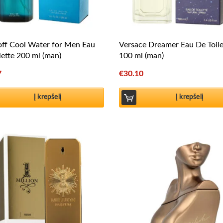
ff Cool Water for Men Eau
Versace Dreamer Eau De Toile
lette 200 ml (man)
100 ml (man)
7
€
30.10
Į krepšelį
Į krepšelį