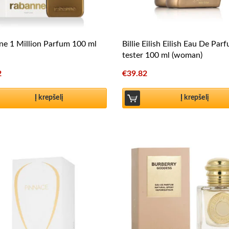
e 1 Million Parfum 100 ml
Billie Eilish Eilish Eau De Par
tester 100 ml (woman)
2
€
39.82
Į krepšelį
Į krepšelį