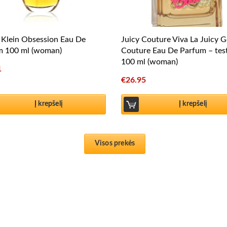
 Klein Obsession Eau De
Juicy Couture Viva La Juicy G
m 100 ml (woman)
Couture Eau De Parfum – tes
100 ml (woman)
1
€
26.95
Į krepšelį
Į krepšelį
Visos prekės