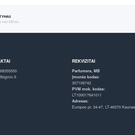
ATYMAS
 nuo 100 eu.
KTAI
REKVIZITAI
68355550
Parfumera, MB
bigmix.lt
Įmonės kodas:
307106742
PVM mok. kodas:
LT100017641011
Adresas:
Europos pr. 34-47, LT-46370 Kauna