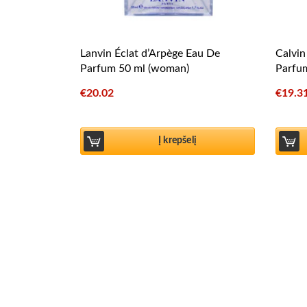
Lanvin Éclat d’Arpège Eau De
Calvin
Parfum 50 ml (woman)
Parfu
€
20.02
€
19.3
Į krepšelį