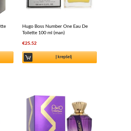
tte
Hugo Boss Number One Eau De
Toilette 100 ml (man)
€
25.52
Į krepšelį