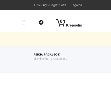
Prisijungti/Registruotis
Pagalba
0
Krepšelis
REIKIA PAGALBOS?
Skambinkite +37068355550