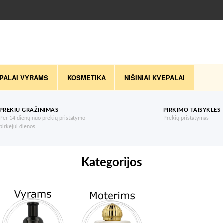
PALAI VYRAMS
KOSMETIKA
NIŠINIAI KVEPALAI
PREKIŲ GRĄŽINIMAS
PIRKIMO TAISYKLES
Per 14 dienų nuo prekių pristatymo
Prekių pristatymas
pirkėjui dienos
Kategorijos