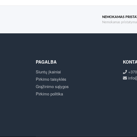
NEMOKAMAS PRIST
Nemokamas pristatymas
PAGALBA
KONTA
Siuntų įkainiai
+370
info@
Pirkimo taisyklės
Grąžinimo sąlygos
Pirkimo politika