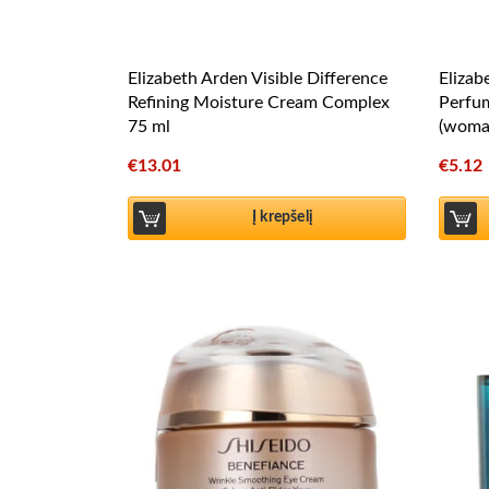
Elizabeth Arden Visible Difference
Elizab
Refining Moisture Cream Complex
Perfu
75 ml
(woma
€
13.01
€
5.12
Į krepšelį