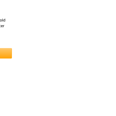
old
ter