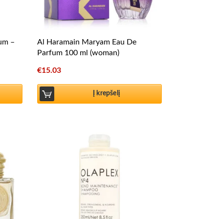
fum –
Al Haramain Maryam Eau De
Parfum 100 ml (woman)
€
15.03
Į krepšelį