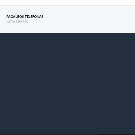
PAGALBOS TELEFONAS
+37068355550
s