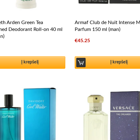
eth Arden Green Tea
Armaf Club de Nuit Intense 
med Deodorant Roll-on 40 ml
Parfum 150 ml (man)
n)
€
45.25
Į krepšelį
Į krepšelį