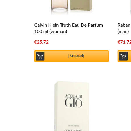
Calvin Klein Truth Eau De Parfum
Rabann
100 ml (woman)
(man)
€
25.72
€
71.7
Į krepšelį