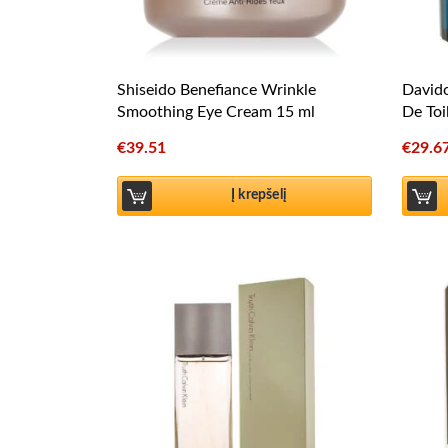
Shiseido Benefiance Wrinkle
Davido
Smoothing Eye Cream 15 ml
De Toi
€
39.51
€
29.6
Į krepšelį