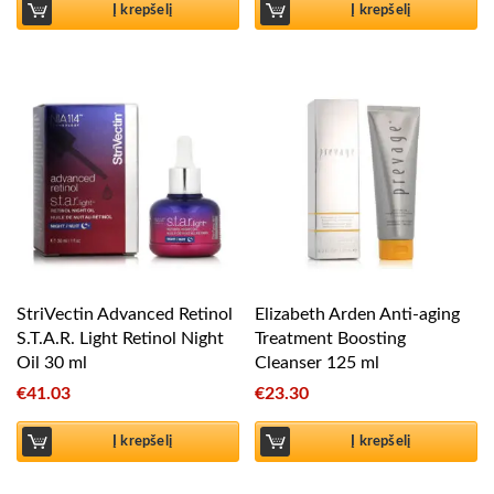
Į krepšelį
Į krepšelį
StriVectin Advanced Retinol
Elizabeth Arden Anti-aging
S.T.A.R. Light Retinol Night
Treatment Boosting
Oil 30 ml
Cleanser 125 ml
€
41.03
€
23.30
Į krepšelį
Į krepšelį