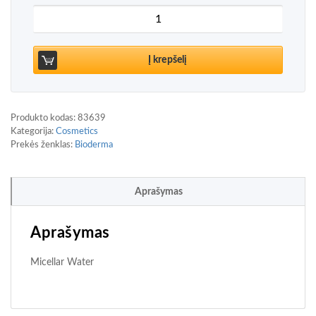
produkto kiekis: Bioderma Sensibio H2O AR Soluti
Į krepšelį
Produkto kodas:
83639
Kategorija:
Cosmetics
Prekės ženklas:
Bioderma
Aprašymas
Aprašymas
Micellar Water