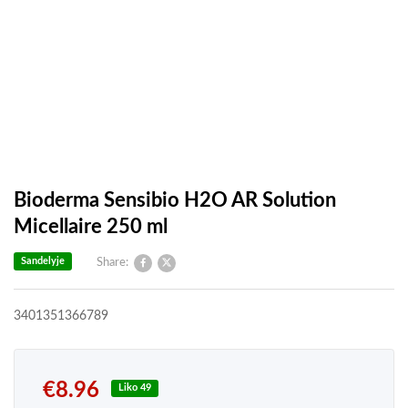
Bioderma Sensibio H2O AR Solution
Micellaire 250 ml
Sandelyje
Share:
3401351366789
€
8.96
Liko 49