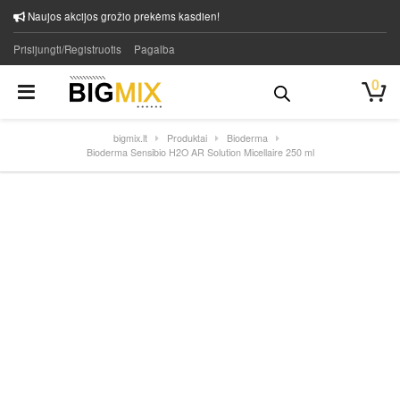
Naujos akcijos grožio prekėms kasdien!
Prisijungti/Registruotis
Pagalba
0
bigmix.lt
Produktai
Bioderma
Bioderma Sensibio H2O AR Solution Micellaire 250 ml